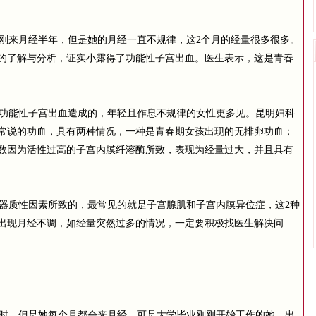
来月经半年，但是她的月经一直不规律，这2个月的经量很多很多。
的了解与分析，证实小露得了功能性子宫出血。医生表示，这是青春
功能性子宫出血造成的，年轻且作息不规律的女性更多见。昆明妇科
常说的功血，具有两种情况，一种是青春期女孩出现的无排卵功血；
数因为活性过高的子宫内膜纤溶酶所致，表现为经量过大，并且具有
质性因素所致的，最常见的就是子宫腺肌和子宫内膜异位症，这2种
出现月经不调，如经量突然过多的情况，一定要积极找医生解决问
时，但是她每个月都会来月经。可是大学毕业刚刚开始工作的她，出