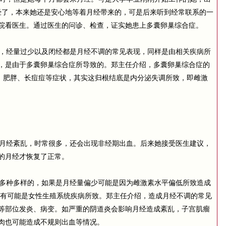
经了，本来她还是安心地等着月经带来的，可是后来听到经常联系的一
院看医生。通过医生的问诊、检查，证实她患上多囊卵巢综合症。
，经量过少以及闭经都是月经不调的常见表现，同样是由相关疾病所
，是由于多囊卵巢综合症所导致的。郑主任介绍，多囊卵巢综合症的
多、肥胖、长痘痘等症状，其实这归根结底是内分泌失调所致，即雌激
月经紊乱，时常很多，还会出现非经期出血。后来她接受医生建议，
的月经才恢复了正常。
多种多样的，如果是月经量偏少可能是因为雌激素水平偏低所致造成
，有可能是女性生殖系统疾病所致。郑主任介绍，造成月经不调的常见
等部位发炎、病变。如严重的阴道炎会影响月经造成紊乱，子宫肌瘤
肉也可能造成不规则出血等情况。