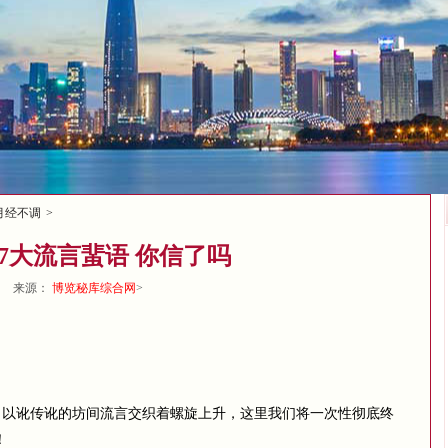
月经不调
>
7大流言蜚语 你信了吗
来源：
博览秘库综合网
>
讹传讹的坊间流言交织着螺旋上升，这里我们将一次性彻底终
！