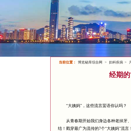
当前位置：
博览秘库综合网
>
妇科疾病
>
经期的
“大姨妈”，这些流言蜚语你认吗？
从青春期开始我们身边各种老掉牙、以
结！戳穿最广为流传的7个“大姨妈”流言