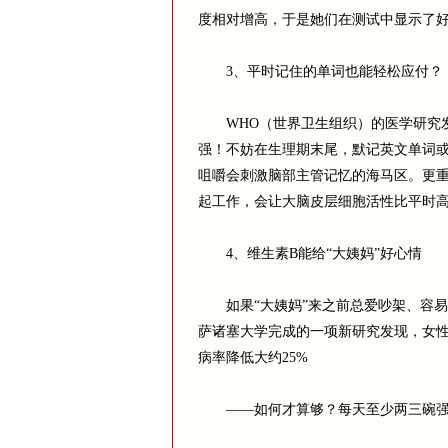
度相对增高，于是她们在测试中显示了
3、平时记住的单词也能轻松应付？
WHO（世界卫生组织）的医学研究发
强！不妨在生理期末尾，默记英文单词
咀嚼会刺激脑部主管记忆的海马区。更
起工作，会让大脑皮层细胞活性比平时高
4、维生素B能给“大姨妈”好心情
如果“大姨妈”来之前总爱吵架、容易疲
萨诸塞大学完成的一项新研究发现，女
病率降低大约25%
——如何才算够？每天至少两三碗强化麦