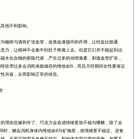
其他不利影响。
咖啡与酒有扩张血管，改善血液循环的作用，让经血比较通
注意力，让精神不会集中到肚子疼痛上去。但是它们并不能起到治
坏碳水化合物的新陈代谢，产生过多的动情激素，刺激血管扩张，
咖啡饮用过多会消耗体能储存的维他命B，而且月经期间女性要保证
女性兴奋，从而影响正常的休息。
救
理由也被剥夺了。巧克力会造成情绪更加不稳与嗜糖，除了会
同时，糖会消耗身体内维他命B与矿物质，使情绪更不稳定。进食
症状，反而可能因为血糖不稳定，影响体内荷尔蒙的平衡，加重不