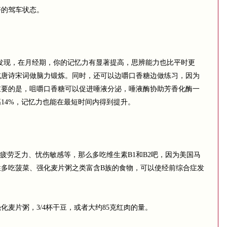
好的驾车状态。
现，在月经期，你的记忆力有显著提高，思辨能力也比平时更
或唐诗宋词做脑力锻炼。同时，还可以边嚼口香糖边做练习，因为
重要的是，咀嚼口香糖可以促进唾液分泌，唾液酶协助芳香化酶一
14%，记忆力也能在最短时间内得到提升。
劳乏力、忧伤敏感等，那么多吃维生素B1和B2吧，因为美国马
性多吃菠菜、强化麦片粥之类富含B族的食物，可以使经前综合症发
片粥，3/4杯干豆，或者大约85克红肉的量。