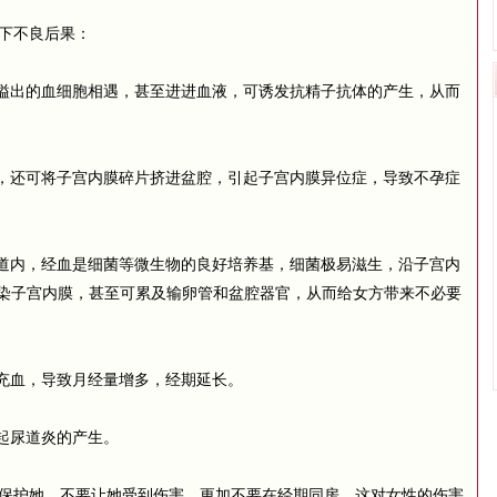
下不良后果：
溢出的血细胞相遇，甚至进进血液，可诱发抗精子抗体的产生，从而
，还可将子宫内膜碎片挤进盆腔，引起子宫内膜异位症，导致不孕症
道内，经血是细菌等微生物的良好培养基，细菌极易滋生，沿子宫内
染子宫内膜，甚至可累及输卵管和盆腔器官，从而给女方带来不必要
充血，导致月经量增多，经期延长。
起尿道炎的产生。
保护她。不要让她受到伤害，更加不要在经期同房。这对女性的伤害