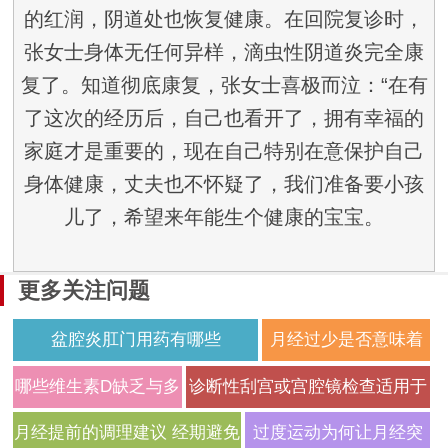
的红润，阴道处也恢复健康。在回院复诊时，
张女士身体无任何异样，滴虫性阴道炎完全康
复了。知道彻底康复，张女士喜极而泣：“在有
了这次的经历后，自己也看开了，拥有幸福的
家庭才是重要的，现在自己特别在意保护自己
身体健康，丈夫也不怀疑了，我们准备要小孩
儿了，希望来年能生个健康的宝宝。
更多关注问题
盆腔炎肛门用药有哪些
月经过少是否意味着
卵巢储备功能一定在
哪些维生素D缺乏与多
诊断性刮宫或宫腔镜检查适用于
下降？
囊卵巢综合征月经紊
哪些月经异常的情况？
月经提前的调理建议 经期避免
过度运动为何让月经突